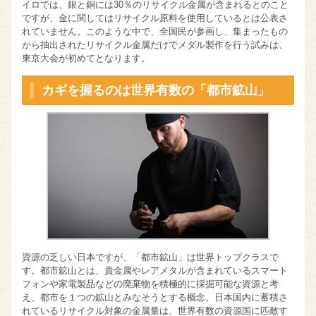
イロでは、銀と銅には30％のリサイクル金属が含まれるとのこと
ですが、金に関してはリサイクル原料を使用しているとは公表さ
れていません。このような中で、全国民が参画し、集まったもの
から抽出されたリサイクル金属だけでメダル製作を行う試みは、
東京大会が初めてとなります。
カギを握るのは世界有数の「都市鉱山」
資源の乏しい日本ですが、「都市鉱山」は世界トップクラスで
す。都市鉱山とは、貴金属やレアメタルが含まれているスマート
フォンや家電製品などの廃棄物を積極的に採掘可能な資源と考
え、都市を１つの鉱山とみなそうとする概念。日本国内に蓄積さ
れているリサイクル対象の金属量は、世界有数の資源国に匹敵す